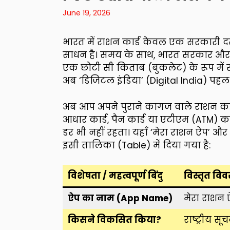
June 19, 2026
भारत में राशन कार्ड केवल एक सरकारी दस्त
साधन है। समय के साथ, भारत सरकार और रा
एक छोटी सी किताब (बुकलेट) के रूप में 
अब ‘डिजिटल इंडिया’ (Digital India) पह
अब आप अपने पुराने कागज वाले राशन का
आधार कार्ड, पैन कार्ड या एटीएम (ATM) क
डर भी नहीं रहता। यहाँ ‘मेरा राशन ऐप’ औ
इसी तालिका (Table) में दिया गया है:
विशेषता / महत्वपूर्ण बिंदु
विस्तृत वि
ऐप का नाम (App Name)
मेरा राशन 
किसने विकसित किया?
राष्ट्रीय स